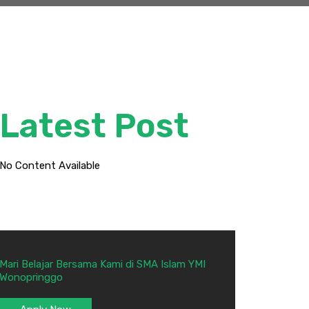
Latest Post
No Content Available
Mari Belajar Bersama Kami di SMA Islam YMI
Wonopringgo